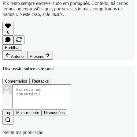
PS: tento sempre escrever tudo em português. Contudo, há certos
termos ou expressões que, por vezes, são mais complicados de
traduzir. Neste caso,
side hustle
.
6
Partilhar
Anterior
Próximo
Discussão sobre este post
Comentários
Restacks
Top
Mais recente
Discussões
Nenhuma publicação