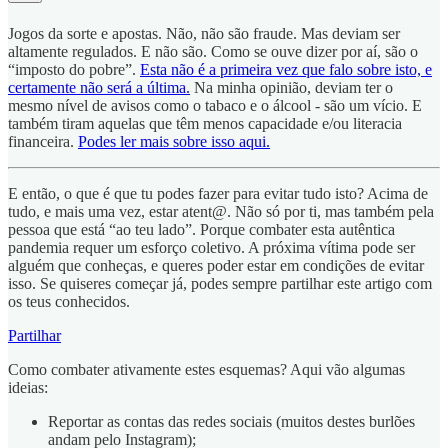
Jogos da sorte e apostas. Não, não são fraude. Mas deviam ser
altamente regulados. E não são. Como se ouve dizer por aí, são o
“imposto do pobre”.
Esta não é a primeira vez que falo sobre isto, e
certamente não será a última.
Na minha opinião, deviam ter o
mesmo nível de avisos como o tabaco e o álcool - são um vício. E
também tiram aquelas que têm menos capacidade e/ou literacia
financeira.
Podes ler mais sobre isso aqui.
E então, o que é que tu podes fazer para evitar tudo isto? Acima de
tudo, e mais uma vez, estar atent@. Não só por ti, mas também pela
pessoa que está “ao teu lado”. Porque combater esta autêntica
pandemia requer um esforço coletivo. A próxima vítima pode ser
alguém que conheças, e queres poder estar em condições de evitar
isso. Se quiseres começar já, podes sempre partilhar este artigo com
os teus conhecidos.
Partilhar
Como combater ativamente estes esquemas? Aqui vão algumas
ideias:
Reportar as contas das redes sociais (muitos destes burlões
andam pelo Instagram);