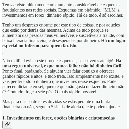
Tem-se visto ultimamente um aumento considerável de esquemas
fraudulentos nas redes sociais. Esquemas em pirâmide, “MLM”s,
investimentos em forex, dinheiro rápido. Há de tudo, é só escolher.
Tenho um desprezo enorme por este tipo de coisas, e por aqueles
que estão por detrás das mesmas. Acima de tudo porque se
alimentam das pessoas mais vulneráveis e suscetíveis a fraude, com
baixa literacia financeira, e desesperadas por dinheiro.
Há um lugar
especial no Inferno para quem faz isto.
Não é difícil evitar este tipo de esquemas, se estiveres atent@.
Há
uma regra universal, e que nunca falha: não há dinheiro fácil!
Ponto final, parágrafo. Se alguém vier falar contigo a oferecer
ganhos rápidos e altos, é tudo treta. Isso simplesmente não existe, e
vais perder todo o dinheiro que investires nesse esquema. Pode
parecer aliciante eu sei, quem é que não gosta de fazer dinheiro não
é? Contudo, foge a sete pés! O mais rápido possível.
Mas para o caso de teres dúvidas se estás perante uma burla
financeira ou não, seguem 5 sinais de alerta que te podem ajudar:
1. Investimentos em forex, opções binárias e criptomoedas