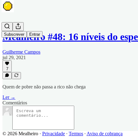
Mealheiro #48: 16 níveis do es
Subscrever
Entrar
Guilherme Campos
jul 29, 2021
7
Quem de pobre não passa a rico não chega
Ler →
Comentários
© 2026 Mealheiro
·
Privacidade
∙
Termos
∙
Aviso de cobrança