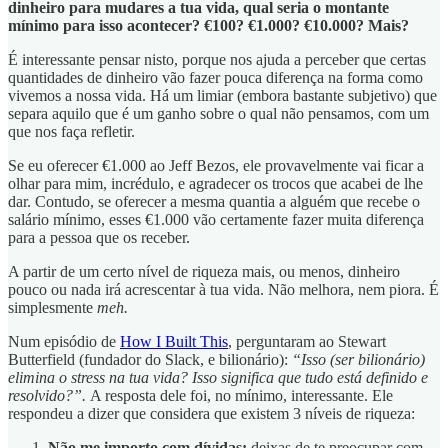
dinheiro para mudares a tua vida, qual seria o montante
mínimo para isso acontecer? €100? €1.000? €10.000? Mais?
É interessante pensar nisto, porque nos ajuda a perceber que certas
quantidades de dinheiro vão fazer pouca diferença na forma como
vivemos a nossa vida. Há um limiar (embora bastante subjetivo) que
separa aquilo que é um ganho sobre o qual não pensamos, com um
que nos faça refletir.
Se eu oferecer €1.000 ao Jeff Bezos, ele provavelmente vai ficar a
olhar para mim, incrédulo, e agradecer os trocos que acabei de lhe
dar. Contudo, se oferecer a mesma quantia a alguém que recebe o
salário mínimo, esses €1.000 vão certamente fazer muita diferença
para a pessoa que os receber.
A partir de um certo nível de riqueza mais, ou menos, dinheiro
pouco ou nada irá acrescentar à tua vida. Não melhora, nem piora. É
simplesmente
meh.
Num episódio de
How I Built This
, perguntaram ao Stewart
Butterfield (fundador do Slack, e bilionário):
“Isso (ser bilionário)
elimina o stress na tua vida? Isso significa que tudo está definido e
resolvido?”.
A resposta dele foi, no mínimo, interessante. Ele
respondeu a dizer que considera que existem 3 níveis de riqueza:
Não me importo com dívidas:
deixas de te preocupar com