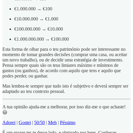
€1.000.000 → €100
€10.000.000 → €1.000
€100.000.000 → €10.000
€1.000.000.000 → €100.000
Esta forma de olhar para o teu património pode ser interessante no
momento de tomar grandes decisões (comprar uma casa, ou aceitar
um novo trabalho), ou de decidir uma estratégia de investimento.
Pensa sempre quais são os teus limiares máximo e mínimos de
gastos (ou ganhos), de acordo com aquilo que tens e aquilo que
podes perder, ou ganhar.
Mas lembra-te sempre que tudo isto é subjetivo e deverá sempre ser
adaptado ao teu contexto pessoal.
A tua opinião ajuda-me a melhorar, por isso diz-me o que achaste!
😃
Adorei
|
Gostei
|
50/50
|
Meh
|
Péssimo
É um prazer ter-te desse lado, e obrigado por leres. Conheces