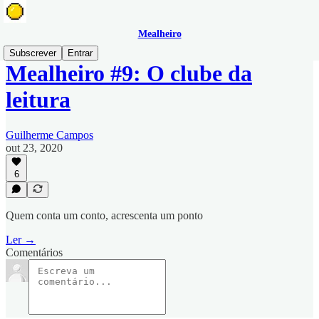
Mealheiro
Subscrever
Entrar
Mealheiro #9: O clube da
leitura
Guilherme Campos
out 23, 2020
6
Quem conta um conto, acrescenta um ponto
Ler →
Comentários